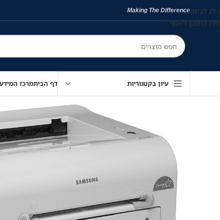
דלג לניווט
Making The Difference
דלג לתוכן ראשי
עיון בקטגוריות
דף הבית
מרכז המידע