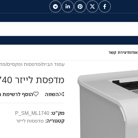
אודות
יצירת קשר
עמוד הבית
/
מדפסות ופקסים
/
מדפ
מדפסת לייזר Samsung ML-1740
השווה
הוסף לרשימת 
מק"ט:
P_SM_ML1740
קטגוריה:
מדפסות לייזר