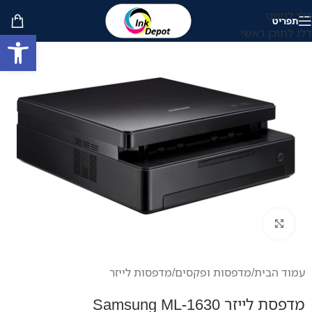
דלג לניווט
תפריט
דלג לתוכן ראשי
פתח סרגל
לחץ להגדלה
עמוד הבית
/
מדפסות ופקסים
/
מדפסות לייזר
מדפסת לייזר Samsung ML-1630