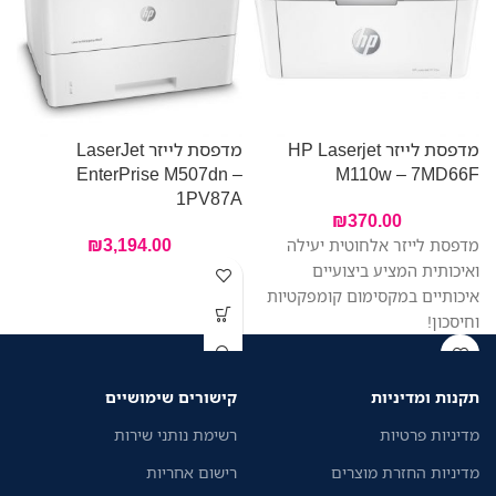
מדפסת לייזר HP Laserjet
מדפסת לייזר LaserJet
W
EnterPrise M507dn –
M110w – 7MD66F
1PV87A
₪
370.00
₪
3,194.00
מדפסת לייזר אלחוטית יעילה
פ
ואיכותית המציע ביצועיים
ק
איכותיים במקסימום קומפקטיות
וחיסכון!
ד
תקנות ומדיניות
קישורים שימושיים
מדיניות פרטיות
רשימת נותני שירות
מדיניות החזרת מוצרים
רישום אחריות