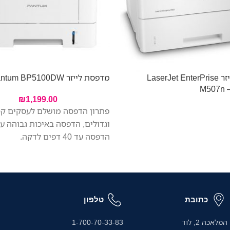
מדפסת לייזר LaserJet EnterPrise
מדפסת לייזר Pantum BP5100DW
M507n 
₪
1,199.00
פתרון הדפסה מושלם לעסקים קט
וגדולים, הדפסה באיכות גבוהה ע
הדפסה עד 40 דפים לדקה.
כתובת
טלפון
המלאכה 2, לוד
1-700-70-33-83