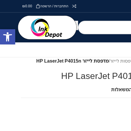
התחברות / הרשמה
0.00
₪
פתח סרגל
סות לייזר
/
מדפסת לייזר HP LaserJet P4015n
המשאלות