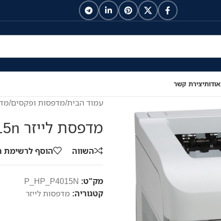
אודות
יצירת קשר
עמוד הבית
/
מדפסות ופקסים
/
מדפ
מדפסת לייזר HP LaserJet P4015n
השווה
הוסף לרשימת 
מק"ט:
P_HP_P4015N
קטגוריה:
מדפסות לייזר