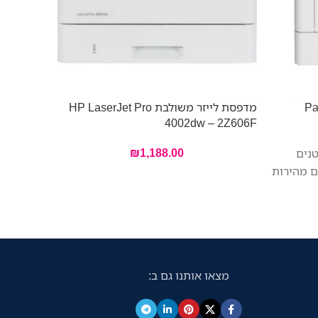
מדפסת לייזר משולבת HP LaserJet Pro
L6410DN
4002dw – 2Z606F
₪
1,188.00
נים
ם מהירות
מצאו אותנו גם ב: