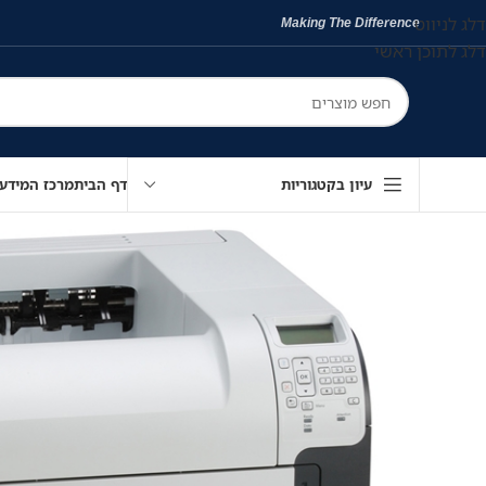
דלג לניווט
Making The Difference
דלג לתוכן ראשי
עיון בקטגוריות
דף הבית
מרכז המידע