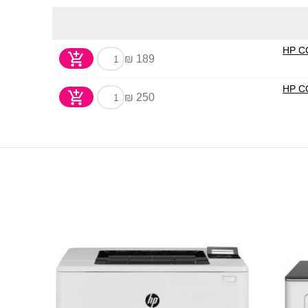
189 ₪
250 ₪