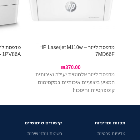
מדפסת לייזר HP Laserjet M110w –
– 1PV86A
7MD66F
₪
370.00
מדפסת לייזר אלחוטית יעילה ואיכותית
המציע ביצועיים איכותיים במקסימום
קומפקטיות וחיסכון!
תקנות ומדיניות
קישורים שימושיים
מדיניות פרטיות
רשימת נותני שירות