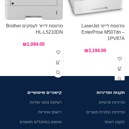
מדפסת לייזר LaserJet
מדפסת לייזר לעסקים Brother
–
HL-L5210DN
EnterPrise M507dn –
F
1PV87A
₪
1,094.00
₪
3,194.00
תקנות ומדיניות
קישורים שימושיים
מדיניות פרטיות
רשימת נותני שירות
מדיניות החזרת מוצרים
רישום אחריות
תקנון האתר
שימוש במתכלים תואמים