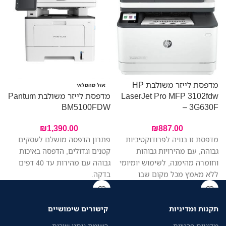
מדפסת לייזר משולבת HP
מ
אזל מהמלאי
LaserJet Pro MFP 3102fdw
מדפסת לייזר משולבת Pantum
W
BM5100FDW
– 3G630F
₪
1,390.00
₪
887.00
מדפסת זו בנויה לפרודוקטיביות
פתרון הדפסה מושלם לעסקים
גבוהה, עם מהירויות גבוהות
קטנים וגדולים, הדפסה באיכות
וחומרה מהימנה, לשימוש יומיומי
גבוהה עם מהירות עד 40 דפים
ללא מאמץ מכל מקום שבו
בדקה.
העבודה מתבצעת, כך שתוכלו
להתמקד יותר בעסק שלכם
תקנות ומדיניות
קישורים שימושיים
מדיניות פרטיות
רשימת נותני שירות