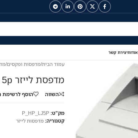
אודות
יצירת קשר
עמוד הבית
/
מדפסות ופקסים
/
מדפ
מדפסת לייזר HP LaserJet 5p
השווה
הוסף לרשימת 
מק"ט:
P_HP_LJ5P
קטגוריה:
מדפסות לייזר