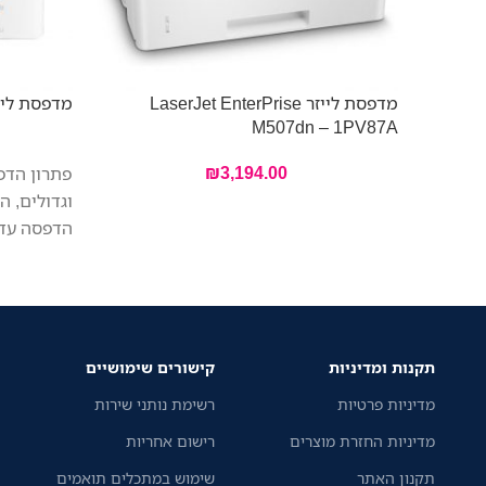
מדפסת לייזר LaserJet EnterPrise
מדפסת לייזר  BP5100DW
M507dn – 1PV87A
₪
3,194.00
פתרון הדפ
וגדולים, 
הדפסה עד 40 דפים לדק
תקנות ומדיניות
קישורים שימושיים
מדיניות פרטיות
רשימת נותני שירות
מדיניות החזרת מוצרים
רישום אחריות
תקנון האתר
שימוש במתכלים תואמים