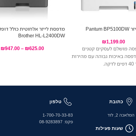
Pantum
מדפסת לייזר אלחוטית כולל דופ
Brother HL-L2400DW
₪
1,199.00
₪
947.00
–
₪
625.00
סה מושלם לעסקים קטנים
הדפסה באיכות גבוהה עם מהירות
ה.
כתובת
טלפון
המלאכה 2, לוד
1-700-70-33-83
פקס: 08-9283897
שעות פעילות