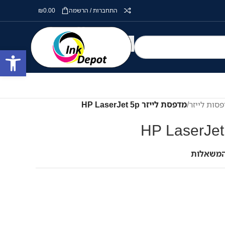
התחברות / הרשמה
0.00
₪
פתח סרגל
סות לייזר
/
מדפסת לייזר HP LaserJet 5p
המשאלות