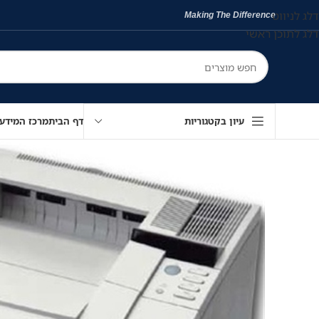
דלג לניווט
Making The Difference
דלג לתוכן ראשי
עיון בקטגוריות
דף הבית
מרכז המידע