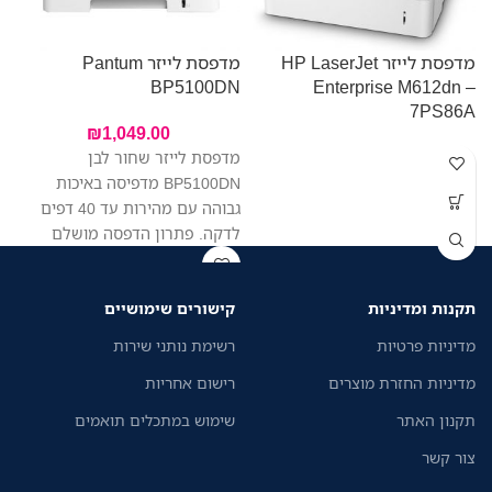
מדפסת לייזר HP LaserJet
מדפסת לייזר Pantum
מ
BP5100DN
Enterprise M612dn –
W
7PS86A
₪
1,049.00
מדפסת לייזר שחור לבן
BP5100DN מדפיסה באיכות
גבוהה עם מהירות עד 40 דפים
לדקה. פתרון הדפסה מושלם
לעסקים קטנים וגדולים.
תקנות ומדיניות
קישורים שימושיים
מדיניות פרטיות
רשימת נותני שירות
מדיניות החזרת מוצרים
רישום אחריות
תקנון האתר
שימוש במתכלים תואמים
צור קשר