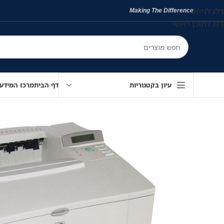
דלג לניווט
Making The Difference
דלג לתוכן ראשי
עיון בקטגוריות
דף הבית
מרכז המידע