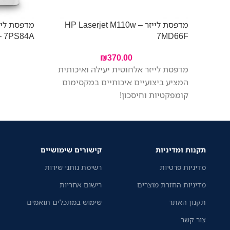
מדפסת לייזר HP Laserjet M110w –
– 7PS84A
7MD66F
₪
370.00
מדפסת לייזר אלחוטית יעילה ואיכותית
המציע ביצועיים איכותיים במקסימום
קומפקטיות וחיסכון!
תקנות ומדיניות
קישורים שימושיים
מדיניות פרטיות
רשימת נותני שירות
מדיניות החזרת מוצרים
רישום אחריות
תקנון האתר
שימוש במתכלים תואמים
צור קשר