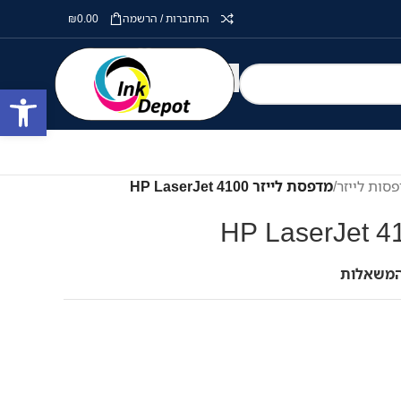
התחברות / הרשמה
0.00
₪
פתח סרגל
סות לייזר
/
מדפסת לייזר HP LaserJet 4100
המשאלות