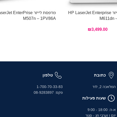
מדפסת לייזר HP LaserJet Enterprise
מדפסת לייזר erJet EnterPrise
M507n – 1PV86A
M611dn 
₪
3,499.00
כתובת
טלפון
המלאכה 2, לוד
1-700-70-33-83
פקס: 08-9283897
שעות פעילות
א-ה: 18:00 - 9:00
יום ו וערבי חג - סגור