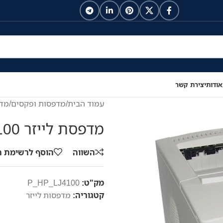
אודות
יצירת קשר
עמוד הבית
/
מדפסות ופקסים
/
מדפ
מדפסת לייזר HP LaserJet 4100
השווה
הוסף לרשימת 
מק"ט:
P_HP_LJ4100
קטגוריה:
מדפסות לייזר