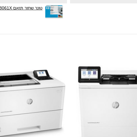
טונר שחור תואם HP C8061X