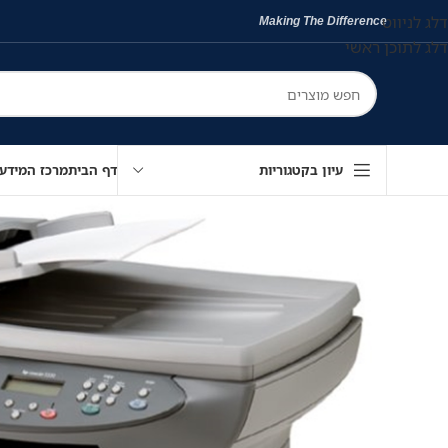
דלג לניווט
Making The Difference
דלג לתוכן ראשי
עיון בקטגוריות
דף הבית
מרכז המידע