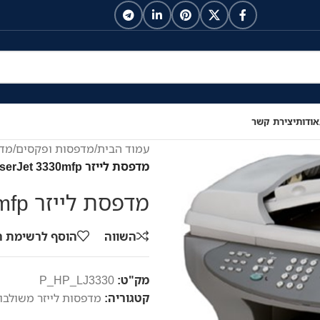
אודות
יצירת קשר
עמוד הבית
/
מדפסות ופקסים
/
מדפ
מדפסת לייזר HP LaserJet 3330mfp
מדפסת לייזר HP LaserJet 3330mfp
השווה
הוסף לרשימת 
מק"ט:
P_HP_LJ3330
קטגוריה:
מדפסות לייזר משולבו