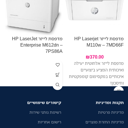
מדפסת לייזר HP Laserjet
מדפסת לייזר HP LaserJet
A
Enterprise M612dn –
M110w – 7MD66F
7PS86A
₪
370.00
מדפסת לייזר אלחוטית יעילה
ואיכותית המציע ביצועיים
איכותיים במקסימום קומפקטיות
וחיסכון!
תקנות ומדיניות
קישורים שימושיים
מדיניות פרטיות
רשימת נותני שירות
מדיניות החזרת מוצרים
רישום אחריות