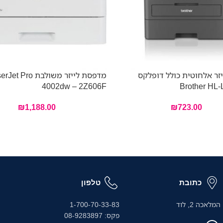
זר אלחוטית כולל דופלקס
מדפסת לייזר משולבת o
4002dw – 2Z606F
Brother HL
₪
1,188.00
₪
723.00
כתובת
טלפון
המלאכה 2, לוד
1-700-70-33-83
פקס: 08-9283897