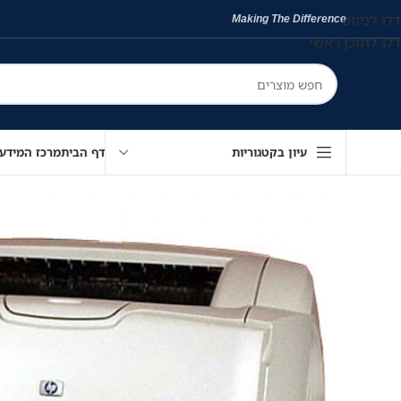
דלג לניווט
Making The Difference
דלג לתוכן ראשי
עיון בקטגוריות
דף הבית
מרכז המידע