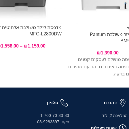
מד
י
MFC-L2800DW
מדפסת לייזר משולבת Pantum
BM
₪
1,558.00
–
₪
1,159.00
₪
1,390.00
סה מושלם לעסקים קטנים
הדפסה באיכות גבוהה עם מהירות
כתובת
טלפון
המלאכה 2, לוד
1-700-70-33-83
פקס: 08-9283897
שעות פעילות