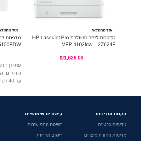
אזל מהמלאי
אזל מהמלא
מדפסת לייזר משולבת HP LaserJet Pro
5100FDW
MFP 4102fdw – 2Z624F
₪
1,626.00
פתרון הדפ
וגדולים, 
עד 40 דפים בדקה.
תקנות ומדיניות
קישורים שימושיים
מדיניות פרטיות
רשימת נותני שירות
מדיניות החזרת מוצרים
רישום אחריות