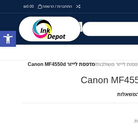
התחברות / הרשמה
0.00
₪
פתח סרגל
סות לייזר משולבות
/
מדפסת לייזר Canon MF4550d
המשאלות
ת