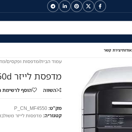
אודות
יצירת קשר
עמוד הבית
/
מדפסות ופקסים
/
מדפ
מדפסת לייזר Canon MF4550d
השווה
הוסף לרשימת 
מק"ט:
P_CN_MF4550
קטגוריה:
מדפסות לייזר משולבו