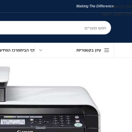
דלג לניווט
Making The Difference
דלג לתוכן ראשי
עיון בקטגוריות
דף הבית
מרכז המידע