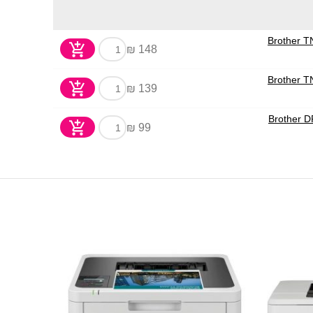
148 ₪
139 ₪
99 ₪