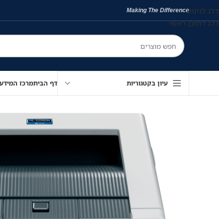
דלג לניווט
Making The Difference
דלג לתוכן ראשי
עיון בקטגוריות
דף הבית
מרכז המידע