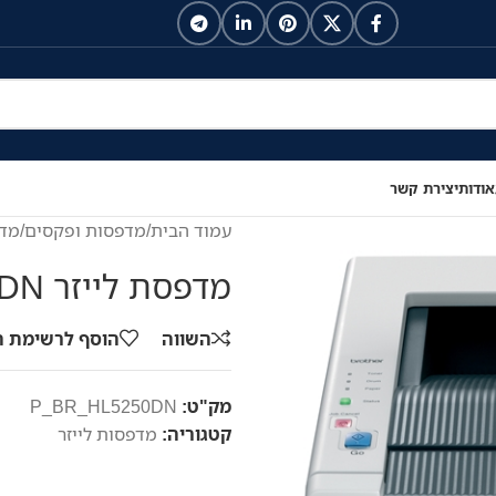
אודות
יצירת קשר
עמוד הבית
/
מדפסות ופקסים
/
מדפ
מדפסת לייזר Brother HL-5250DN
השווה
הוסף לרשימת 
מק"ט:
P_BR_HL5250DN
קטגוריה:
מדפסות לייזר