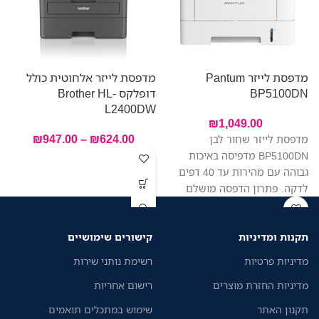
מדפסת לייזר Pantum
מדפסת לייזר אלחוטית כולל
מ
BP5100DN
דופלקס Brother HL-
W
L2400DW
₪
1,049.00
₪
947.00
–
₪
624.00
מדפסת לייזר שחור לבן
BP5100DN מדפיסה באיכות
גבוהה עם מהירות עד 40 דפים
לדקה. פתרון הדפסה מושלם
לעסקים קטנים וגדולים.
תקנות ומדיניות
קישורים שימושיים
מדיניות פרטיות
רשימת נותני שירות
מדיניות החזרת מוצרים
רישום אחריות
תקנון האתר
שימוש במתכלים תואמים