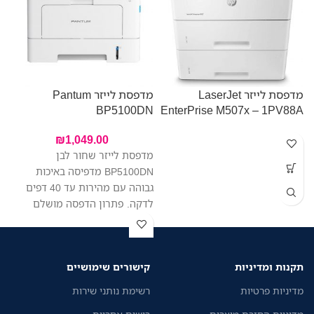
מדפסת לייזר LaserJet
מדפסת לייזר Pantum
BP5100DN
EnterPrise M507x – 1PV88A
W
₪
1,049.00
מדפסת לייזר שחור לבן
מ
BP5100DN מדפיסה באיכות
ה
גבוהה עם מהירות עד 40 דפים
ע
לדקה. פתרון הדפסה מושלם
ה
לעסקים קטנים וגדולים.
ש
מ
ה
תקנות ומדיניות
קישורים שימושיים
ת
נ
מדיניות פרטיות
רשימת נותני שירות
מ