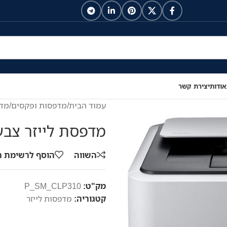
אודות
יצירת קשר
עמוד הבית
/
מדפסות ופקסים
/
מדפ
מדפסת לייזר צבעונית CLP-310
השווה
הוסף לרשימת 
מק"ט:
P_SM_CLP310
קטגוריה:
מדפסות לייזר