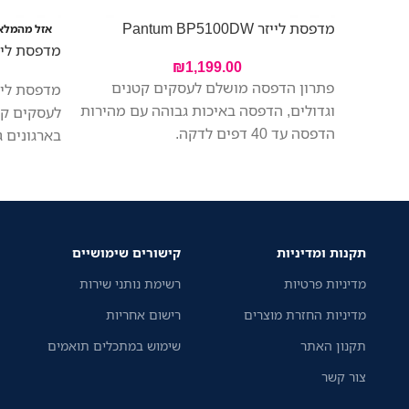
מדפסת לייזר Pantum BP5100DW
אזל מהמלא
מדפסת לייזר  P3300DW
₪
1,199.00
פתרון הדפסה מושלם לעסקים קטנים
מדפסת ליי
וגדולים, הדפסה באיכות גבוהה עם מהירות
לעסקים קט
הדפסה עד 40 דפים לדקה.
בארגונים ג
בהוצאות ש
מהירה לעב
וחלקה עם 
יחידת תוף 
מדפסת זו 
תקנות ומדיניות
קישורים שימושיים
שלכם למינ
מדיניות פרטיות
רשימת נותני שירות
מדיניות החזרת מוצרים
רישום אחריות
תקנון האתר
שימוש במתכלים תואמים
צור קשר