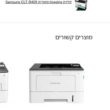
יחידת Imaging מקורית Samsung CLT-R409
מוצרים קשורים