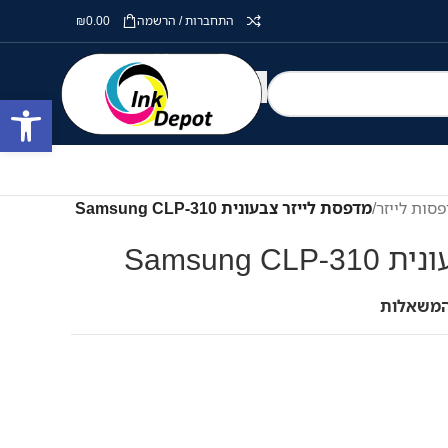
התחברות / הרשמה
0.00
₪
פתח סרגל
סות לייזר
/
מדפסת לייזר צבעונית Samsung CLP-310
Samsung 
המשאלות