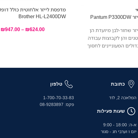
מדפסת לייזר אלחוטית כולל דופ
י
Brother HL-L2400DW
Pantum
₪
947.00
–
₪
624.00
זר שחור-לבן מיועדת הן
נים והן לקבוצות עבודה
דולים המעוניינים לחסוך
וטפות. עם הדפסה דו-צדדית
ודה יעילה יותר. הדפסה רציפה
מינימום תקלות בהזנת הנייר,
נפרדת וטונר ידידותי לסביבה.
תפחית את עלויות ההדפסה
כתובת
טלפון
ימום.
המלאכה 2, לוד
1-700-70-33-83
פקס: 08-9283897
שעות פעילות
א-ה: 18:00 - 9:00
יום ו וערבי חג - סגור