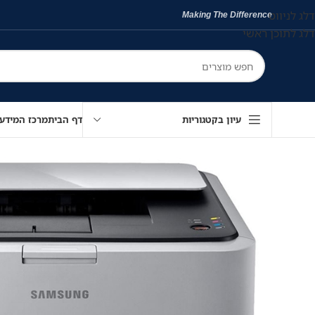
דלג לניווט
Making The Difference
דלג לתוכן ראשי
עיון בקטגוריות
דף הבית
מרכז המידע