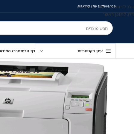
דלג לניווט
Making The Difference
דלג לתוכן ראשי
עיון בקטגוריות
דף הבית
מרכז המידע