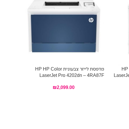
HP HP Co
מדפסת לייזר צבעונית HP HP Color
אזל מהמל
LaserJet Pro 4202dn – 4RA87F
LaserJ
2200DW
₪
2,099.00
ביצועים 
מקצועית 
מסמכים ע