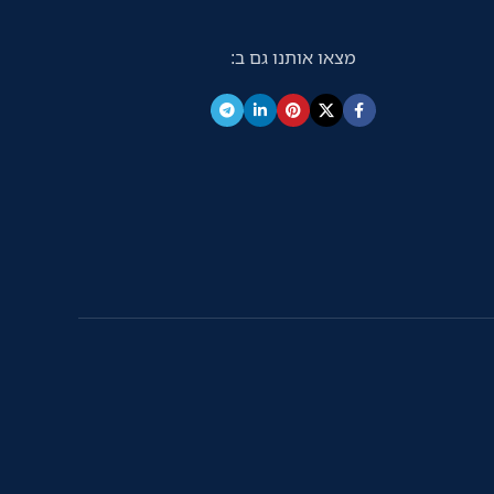
מסמכים צ
גבוהה בע
מצאו אותנו גם ב:
צידית האו