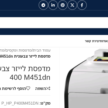
אודות
יצירת קשר
עמוד הבית
/
מדפסות ופקסים
/
מדפ
מדפסת לייזר צבעונית HP Color LaserJet Pro 400 M451dn
400 M451dn
השווה
הוסף לרשימת 
מק"ט:
P_HP_P400M451DN