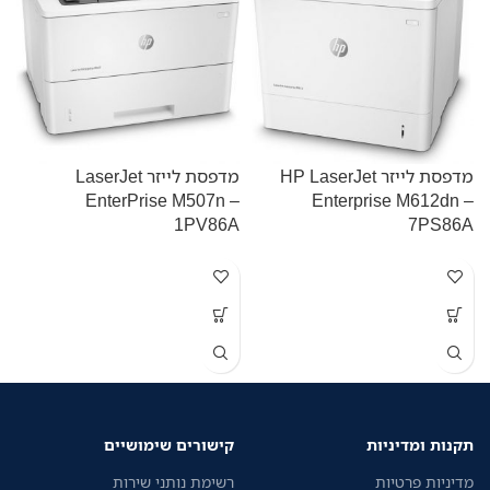
מדפסת לייזר HP LaserJet
מדפסת לייזר LaserJet
EnterPrise M507n –
Enterprise M612dn –
W
1PV86A
7PS86A
מ
ה
ע
ה
ש
מ
ה
תקנות ומדיניות
קישורים שימושיים
ת
נ
מדיניות פרטיות
רשימת נותני שירות