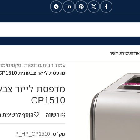
אודות
יצירת קשר
עמוד הבית
/
מדפסות ופקסים
/
מדפ
מדפסת לייזר צבעונית HP Color LaserJet CP1510
CP1510
השווה
הוסף לרשימת 
מק"ט:
P_HP_CP1510