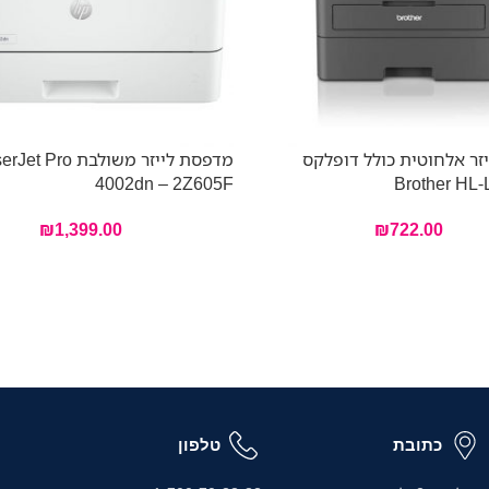
זר אלחוטית כולל דופלקס
מדפסת לייזר משולבת o
4002dn – 2Z605F
Brother HL
₪
1,399.00
₪
722.00
כתובת
טלפון