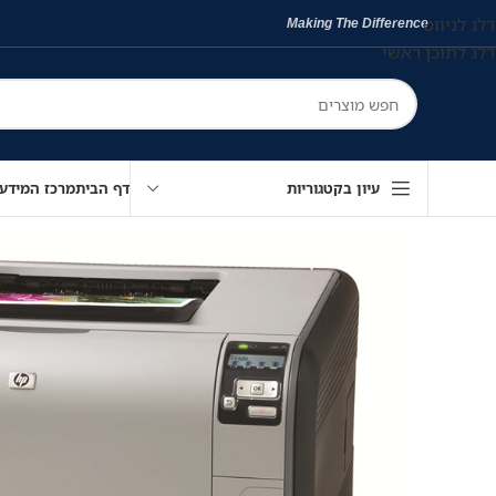
דלג לניווט
Making The Difference
דלג לתוכן ראשי
עיון בקטגוריות
דף הבית
מרכז המידע