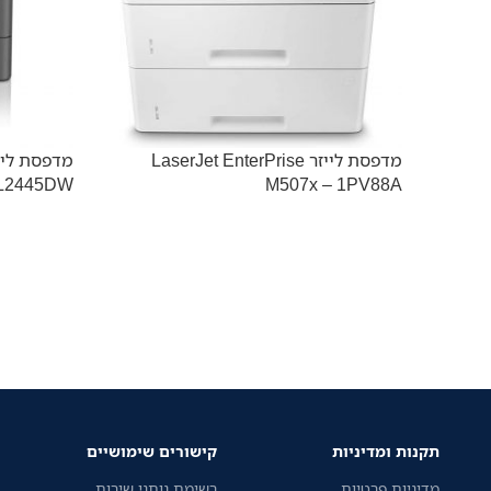
מדפסת לייזר LaserJet EnterPrise
מדפסת ליי
-L2445DW
M507x – 1PV88A
תקנות ומדיניות
קישורים שימושיים
מדיניות פרטיות
רשימת נותני שירות