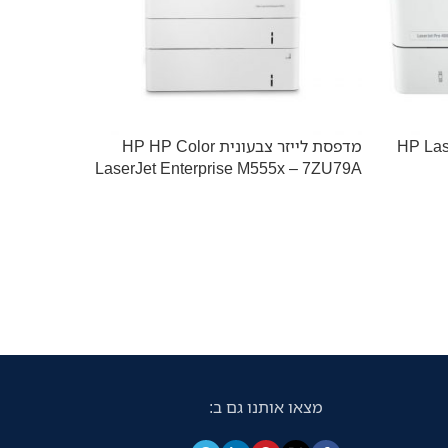
HP LaserJet Pr
מדפסת לייזר צבעונית HP HP Color
אזל מהמל
LaserJet Enterprise M555x – 7ZU79A
2200DW
ביצועים 
מקצועית 
מסמכים ע
מסמכים צ
גבוהה בע
מצאו אותנו גם ב:
צידית האו