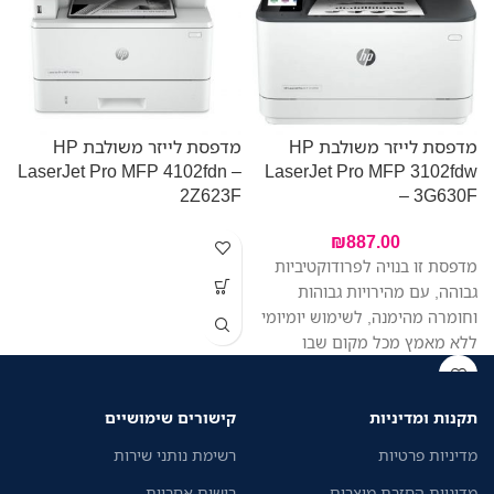
מדפסת לייזר משולבת HP
מדפסת לייזר משולבת HP
LaserJet Pro MFP 4102fdn –
LaserJet Pro MFP 3102fdw
W
2Z623F
– 3G630F
₪
887.00
מדפסת זו בנויה לפרודוקטיביות
פ
גבוהה, עם מהירויות גבוהות
ק
וחומרה מהימנה, לשימוש יומיומי
ללא מאמץ מכל מקום שבו
ב
העבודה מתבצעת, כך שתוכלו
להתמקד יותר בעסק שלכם
תקנות ומדיניות
קישורים שימושיים
מדיניות פרטיות
רשימת נותני שירות
מדיניות החזרת מוצרים
רישום אחריות