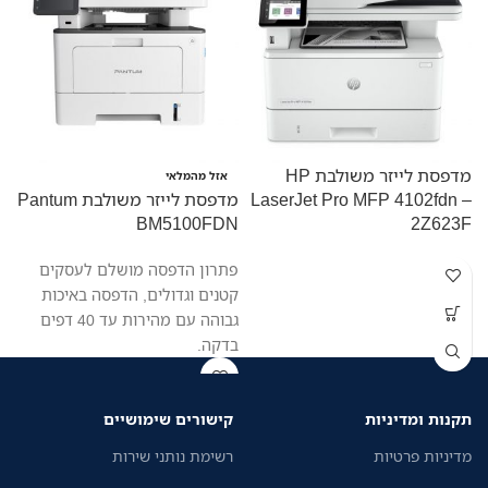
מדפסת לייזר משולבת HP
מ
אזל מהמלאי
LaserJet Pro MFP 4102fdn –
מדפסת לייזר משולבת Pantum
W
BM5100FDN
2Z623F
פתרון הדפסה מושלם לעסקים
קטנים וגדולים, הדפסה באיכות
גבוהה עם מהירות עד 40 דפים
בדקה.
תקנות ומדיניות
קישורים שימושיים
מדיניות פרטיות
רשימת נותני שירות