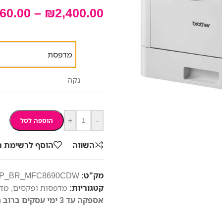
060.00
–
₪
2,400.00
מדפסת
נקה
+
-
הוספה לסל
השווה
הוסף לרשימת 
מק"ט:
P_BR_MFC8690CDW
קטגוריות:
מדפסות ופקסים
,
מדפ
אספקה עד 3 ימי עסקים ברוב חלקי הארץ