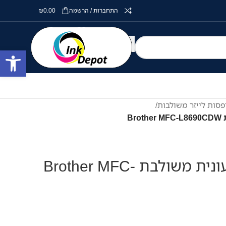
התחברות / הרשמה
0.00
₪
פתח סרגל
סות לייזר משולבות
/
B
מדפסת לייזר צבעונית משולבת Brother MFC-