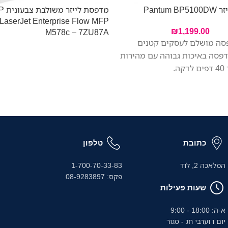
Pantum
מדפסת 
 LaserJet Enterprise Flow MFP
₪
1,199.00
M578c – 7ZU87A
סה מושלם לעסקים קטנים
הדפסה באיכות גבוהה עם מהירות
ה.
כתובת
טלפון
המלאכה 2, לוד
1-700-70-33-83
פקס: 08-9283897
שעות פעילות
א-ה: 18:00 - 9:00
יום ו וערבי חג - סגור