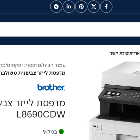
אודות
יצירת קשר
עמוד הבית
/
מדפסות ופקסים
/
מדפ
מדפסת לייזר צבעונית משולבת rother MFC-L8690CDW
L8690CDW
במלאי