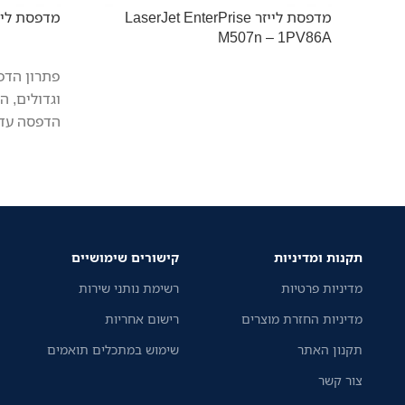
מדפסת לייזר LaserJet EnterPrise
מדפסת לייזר  BP5100DW
M507n – 1PV86A
פתרון הדפ
וגדולים, 
הדפסה עד 40 דפים לדק
תקנות ומדיניות
קישורים שימושיים
מדיניות פרטיות
רשימת נותני שירות
מדיניות החזרת מוצרים
רישום אחריות
תקנון האתר
שימוש במתכלים תואמים
צור קשר