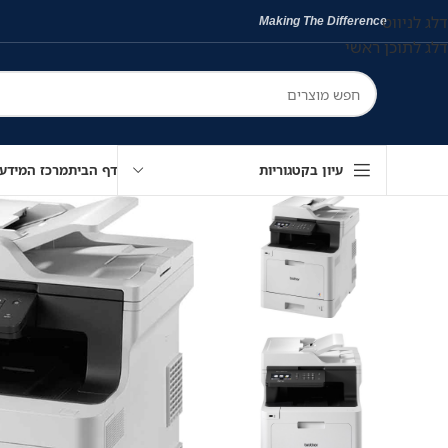
דלג לניווט
Making The Difference
דלג לתוכן ראשי
עיון בקטגוריות
דף הבית
מרכז המידע