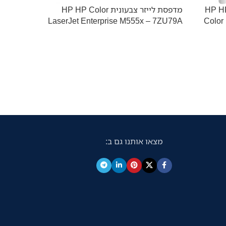
לייזר משולבת צבעונית HP HP
מדפסת לייזר צבעונית HP HP Color
אזל מהמל
LaserJet Enterprise M555x – 7ZU79A
Color
J6940DW
המדפס
חדש
J6960DW
קישור לד
1%d7%aa-
מצאו אותנו גם ב:
d7%aa-
a3-
d7%aa-
rother-
-j6960dw/