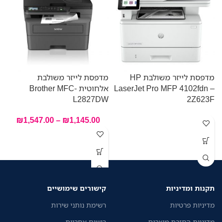
מדפסת לייזר משולבת HP
מדפסת לייזר משולבת
מ
LaserJet Pro MFP 4102fdn –
אלחוטית Brother MFC-
o
F
L2827DW
2Z623F
₪
1,547.00
–
₪
1,145.00
תקנות ומדיניות
קישורים שימושיים
מדיניות פרטיות
רשימת נותני שירות
מדיניות החזרת מוצרים
רישום אחריות