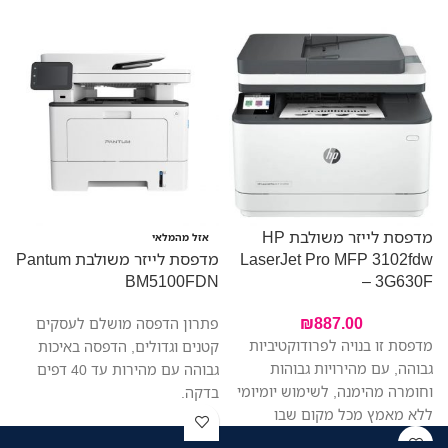
מדפסת לייזר משולבת HP
מ
אזל מהמלאי
LaserJet Pro MFP 3102fdw
מדפסת לייזר משולבת Pantum
W
BM5100FDN
– 3G630F
₪
887.00
פתרון הדפסה מושלם לעסקים
מדפסת זו בנויה לפרודוקטיביות
קטנים וגדולים, הדפסה באיכות
גבוהה, עם מהירויות גבוהות
גבוהה עם מהירות עד 40 דפים
וחומרה מהימנה, לשימוש יומיומי
בדקה.
ללא מאמץ מכל מקום שבו
העבודה מתבצעת, כך שתוכלו