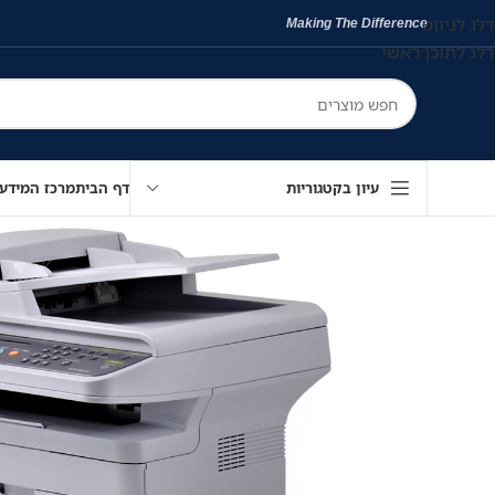
דלג לניווט
Making The Difference
דלג לתוכן ראשי
עיון בקטגוריות
דף הבית
מרכז המידע