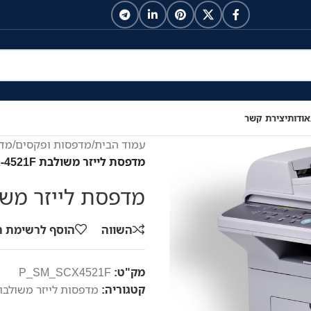
אודות
יצירת קשר
עמוד הבית
/
מדפסות ופקסים
/
מדפ
מדפסת לייזר משולבת Samsung SCX-4521F
מדפסת לייזר משולבת CX-4521F
השווה
הוסף לרשימת 
מק"ט:
P_SM_SCX4521F
קטגוריה:
מדפסות לייזר משולבו