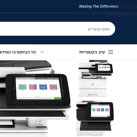
דלג לניווט
Making The Difference
דלג לתוכן ראשי
עיון בקטגוריות
דף הבית
מרכז המידע