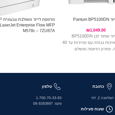
Pantum
מדפסת 
 LaserJet Enterprise Flow MFP
₪
1,049.00
M578c – 7ZU87A
מדפסת לייזר שחור לבן BP5100DN
מדפיסה באיכות גבוהה עם מהירות עד 40
. פתרון הדפסה מושלם
נים וגדולים.
כתובת
טלפון
המלאכה 2, לוד
1-700-70-33-83
פקס: 08-9283897
שעות פעילות