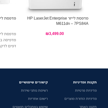
מדפסת לייזר HP LaserJet Enterprise
מדפסת לייזר  BP5100DN
M611dn – 7PS84A
₪
3,499.00
דפים לדקה
לעסקים קט
תקנות ומדיניות
קישורים שימושיים
מדיניות פרטיות
רשימת נותני שירות
מדיניות החזרת מוצרים
רישום אחריות
תקנון האתר
שימוש במתכלים תואמים