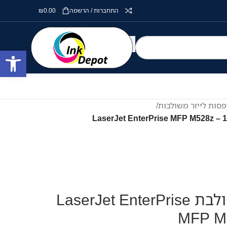
התחברות / הרשמה
0.00
₪
פתח סרגל
סות לייזר משולבות
/
מדפסת לייזר משולבת LaserJet EnterPrise
MFP M