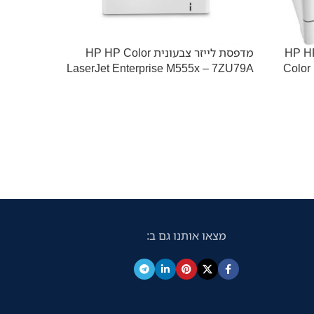
לייזר משולבת צבעונית HP HP
מדפסת לייזר צבעונית HP HP Color
אזל מהמל
LaserJet Enterprise M555x – 7ZU79A
Color
J6540DW
את הדג
J6760DW
קישור לד
1%d7%aa-
d7%aa-
מצאו אותנו גם ב:
a3-
d7%aa-
rother-
-j6760dw/