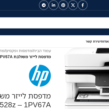
אודות
יצירת קשר
עמוד הבית
/
מדפסות ופקסים
/
מדפ
מדפסת לייזר משולבת LaserJet EnterPrise MFP M528z – 1PV67A
528z – 1PV67A