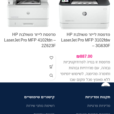
מדפסת לייזר משולבת HP
מדפסת לייזר משולבת HP
מ
LaserJet Pro MFP 4102fdn –
LaserJet Pro MFP 3102fdw
W
2Z623F
– 3G630F
₪
887.00
מדפסת זו בנויה לפרודוקטיביות
גבוהה, עם מהירויות גבוהות
וחומרה מהימנה, לשימוש יומיומי
ללא מאמץ מכל מקום שבו
העבודה מתבצעת, כך שתוכלו
להתמקד יותר בעסק שלכם
תקנות ומדיניות
קישורים שימושיים
מדיניות פרטיות
רשימת נותני שירות