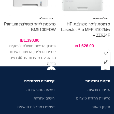
אזל מהמלאי
אזל מהמלאי
מדפסת לייזר משולבת HP
מדפסת לייזר משולבת Pantum
W
BM5100FDW
LaserJet Pro MFP 4102fdw
– 2Z624F
₪
1,390.00
מ
₪
1,626.00
פתרון הדפסה מושלם לעסקים
ה
קטנים וגדולים, הדפסה באיכות
גבוהה עם מהירות עד 40 דפים
בדקה.
תקנות ומדיניות
קישורים שימושיים
מדיניות פרטיות
רשימת נותני שירות
מדיניות החזרת מוצרים
רישום אחריות
תקנון האתר
שימוש במתכלים תואמים