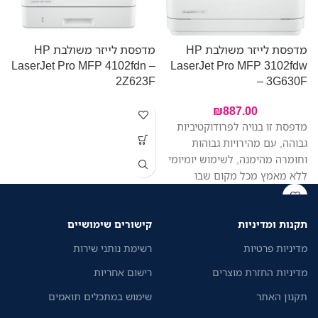
מדפסת לייזר משולבת HP
מדפסת לייזר משולבת HP
LaserJet Pro MFP 4102fdn –
LaserJet Pro MFP 3102fdw
N
2Z623F
– 3G630F
₪
887.00
פ
מדפסת זו בנויה לפרודוקטיביות
ק
גבוהה, עם מהירויות גבוהות
וחומרה מהימנה, לשימוש יומיומי
ב
ללא מאמץ מכל מקום שבו
העבודה מתבצעת, כך שתוכלו
להתמקד יותר בעסק שלכם
תקנות ומדיניות
קישורים שימושיים
מדיניות פרטיות
רשימת נותני שירות
מדיניות החזרת מוצרים
רישום אחריות
תקנון האתר
שימוש במתכלים תואמים