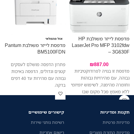
מדפסת לייזר משולבת HP
מ
אזל מהמלאי
LaserJet Pro MFP 3102fdw
מדפסת לייזר משולבת Pantum
W
BM5100FDN
– 3G630F
₪
887.00
פתרון הדפסה מושלם לעסקים
מדפסת זו בנויה לפרודוקטיביות
קטנים וגדולים, הדפסה באיכות
גבוהה, עם מהירויות גבוהות
גבוהה עם מהירות עד 40 דפים
וחומרה מהימנה, לשימוש יומיומי
בדקה.
ללא מאמץ מכל מקום שבו
העבודה מתבצעת, כך שתוכלו
להתמקד יותר בעסק שלכם
תקנות ומדיניות
קישורים שימושיים
מדיניות פרטיות
רשימת נותני שירות
מדיניות החזרת מוצרים
רישום אחריות