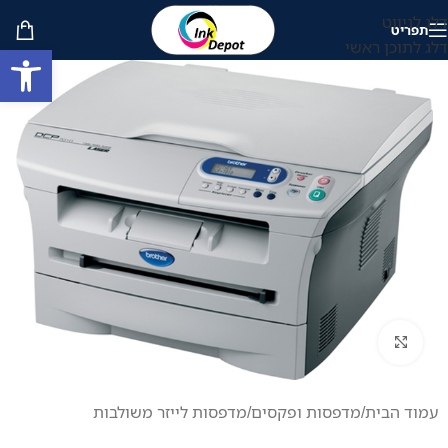
דלג לניווט
תפריט
דלג לתוכן ראשי
פתח סרגל
לחץ להגדלה
עמוד הבית
/
מדפסות ופקסים
/
מדפסות לייזר משולבות