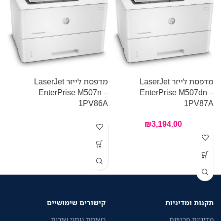
מדפסת לייזר LaserJet
מדפסת לייזר LaserJet
EnterPrise M507n –
EnterPrise M507dn –
W
1PV86A
1PV87A
₪
3,194.00
מ
ה
ע
ה
ש
מ
ה
תקנות ומדיניות
קישורים שימושיים
ת
נ
מדיניות פרטיות
רשימת נותני שירות