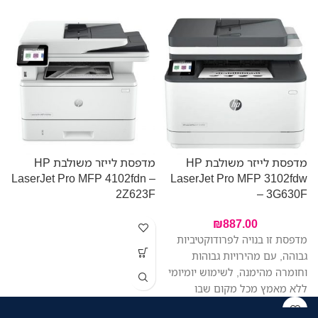
מדפסת לייזר משולבת HP
מדפסת לייזר משולבת HP
מ
LaserJet Pro MFP 4102fdn –
LaserJet Pro MFP 3102fdw
W
2Z623F
– 3G630F
₪
887.00
מדפסת זו בנויה לפרודוקטיביות
גבוהה, עם מהירויות גבוהות
וחומרה מהימנה, לשימוש יומיומי
ללא מאמץ מכל מקום שבו
העבודה מתבצעת, כך שתוכלו