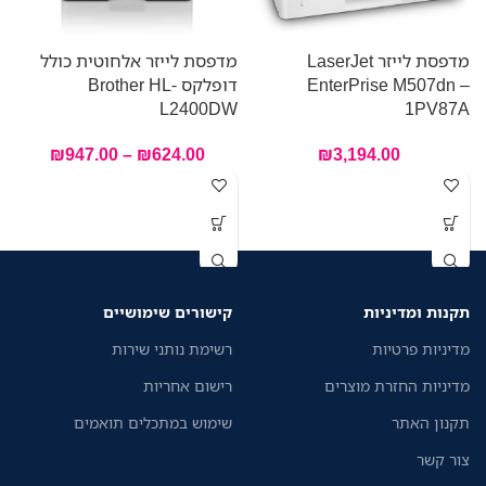
מדפסת לייזר LaserJet
מדפסת לייזר אלחוטית כולל
מ
EnterPrise M507dn –
דופלקס Brother HL-
W
L2400DW
1PV87A
₪
947.00
–
₪
624.00
₪
3,194.00
תקנות ומדיניות
קישורים שימושיים
מדיניות פרטיות
רשימת נותני שירות
מדיניות החזרת מוצרים
רישום אחריות
תקנון האתר
שימוש במתכלים תואמים
צור קשר