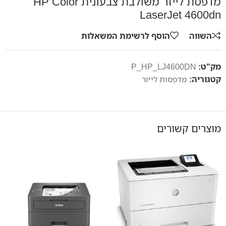
מדפסת לייזר משולבת צבעונית HP Color
LaserJet 4600dn
השווה
הוסף לרשימת המשאלות
מק"ט:
P_HP_LJ4600DN
קטגוריה:
מדפסות לייזר
מוצרים קשורים