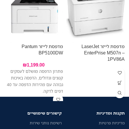
מדפסת לייזר LaserJet
מדפסת לייזר Pantum
מ
BP5100DW
EnterPrise M507n –
W
1PV86A
₪
1,199.00
פתרון הדפסה מושלם לעסקים
קטנים וגדולים, הדפסה באיכות
גבוהה עם מהירות הדפסה עד 40
דפים לדקה.
תקנות ומדיניות
קישורים שימושיים
מדיניות פרטיות
רשימת נותני שירות