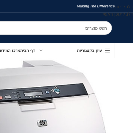
דלג לניווט
Making The Difference
דלג לתוכן ראשי
עיון בקטגוריות
דף הבית
מרכז המידע