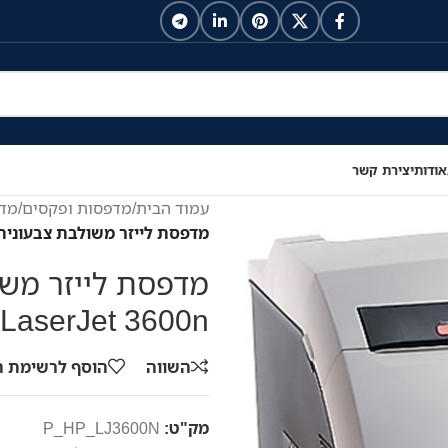
אודות
יצירת קשר
עמוד הבית
/
מדפסות ופקסים
/
מדפ
מדפסת לייזר משולבת צבעונית  Color LaserJet 3600n
LaserJet 3600n
השווה
הוסף לרשימת 
מק"ט:
P_HP_LJ3600N