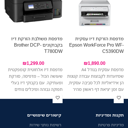
מדפסת הזרקת דיו עסקית
מדפסת משולבת הזרקת דיו
Epson WorkForce Pro WF-
בקבוקונים Brother DCP-
W
T780DW
C5390DW
₪
1,299.00
₪
1,890.00
מדפסת עסקית בגודל A4
מדפסת דיו אלחוטית קומפקטית
שמיועדות לקבוצות עבודה קטנות
שעושה הכול – מדפיסה, סורקת
הן אידיאליות לכל סביבה עסקית,
ומעתיקה. עם בקבוקי דיו בעלי
עם זמן יציאת דף ראשון מהיר
תפוקה גבוהה ומיכלים נוחים
יותר בהשוואה למדפסות לייזר
למילוי, תחסכו בעלויות ותדפיסו
דומות, הדפסה איכותית, צריכת
יותר בפחות. היא מתאימה
אנרגיה נמוכה ושילוב מערכות
במיוחד למשרד ביתי או משרד
תקנות ומדיניות
קישורים שימושיים
מאובטח של זרימת העבודה.
קטן, עם חיבור קל, הדפסה מהירה
ותפעול ללא מאמץ. מזין מסמכים
מדיניות פרטיות
רשימת נותני שירות