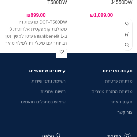
T580DW
J4550DW
₪
899.00
₪
1,099.00
DCP-T580DW מדפסת דיו
משולבת קומפקטית אלחוטית 3
ב-1 tankbenefitהדפיסו למשך זמן
רב יותר עם מיכלי דיו למילוי מהיר
ובקבוקי דיו בעלי תפוקה גבוהה
במיוחד. בנויה להתקנה קלה וניהול
נייר יעיל.
תקנות ומדיניות
קישורים שימושיים
מדיניות פרטיות
רשימת נותני שירות
מדיניות החזרת מוצרים
רישום אחריות
תקנון האתר
שימוש במתכלים תואמים
צור קשר
כתובת
טלפון