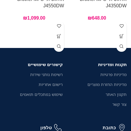
W
J4550DW
J4350DW
₪
1,099.00
₪
648.00
ש
ה
ע
י
ד
תקנות ומדיניות
קישורים שימושיים
א
מ
מדיניות פרטיות
רשימת נותני שירות
מדיניות החזרת מוצרים
רישום אחריות
תקנון האתר
שימוש במתכלים תואמים
צור קשר
כתובת
טלפון