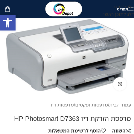
דלג לניווט
תפריט
דלג לתוכן ראשי
פתח סרגל
לחץ להגדלה
עמוד הבית
/
מדפסות ופקסים
/
מדפסות דיו
מדפסת הזרקת דיו HP Photosmart D7363
השווה
הוסף לרשימת המשאלות