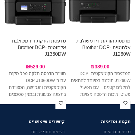
מדפסת הזרקת דיו משולבת
מדפסת הזרקת דיו משולבת
מ
אלחוטית Brother DCP-
אלחוטית Brother DCP-
W
J1360DW
J1260W
₪
529.00
₪
389.00
המדפסת הקומפקטית DCP-
חוויית הדפסה חלקה מכל מקום
J1260W תוכננה במיוחד להתאים
עם ה-DCP-J1360DW
לחללים קטנים – עם תפעול
הקומפקטית והגמישה, המצוידת
פשוט, איכות הדפסה מצוינת
בתצוגה צבעונית ובמזין מסמכים
ומחיר משתלם. הדפיסו, סרקו
אוטומטי לנוחות מקסימלית.
והעתיקו בקלות – הכל ממכשיר
הדפסה, סריקה והעתקה בקלות
אחד. החיבור האלחוטי מאפשר
ממכשיר אחד. צילום וסריקה של
תקנות ומדיניות
קישורים שימושיים
לכל בני הבית להדפיס בקלות
מספר דפים ברצף. החיבור
מהמחשב הנייד או מהטלפון,
האלחוטי מאפשר לכל בני הבית
מדיניות פרטיות
רשימת נותני שירות