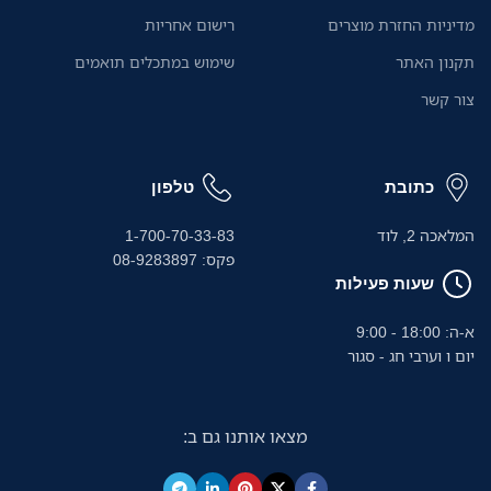
באמצעות אפליקציית Brother
להדפיס מהמחשב הנייד או
מדיניות החזרת מוצרים
רישום אחריות
Mobile Connect החינמית.
מהמכשירים הניידים שלהם
בקלות.
תקנון האתר
שימוש במתכלים תואמים
צור קשר
כתובת
טלפון
המלאכה 2, לוד
1-700-70-33-83
פקס: 08-9283897
שעות פעילות
א-ה: 18:00 - 9:00
יום ו וערבי חג - סגור
מצאו אותנו גם ב: