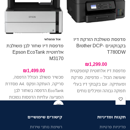
מדפסת משולבת הזרקת דיו
אזל מהמלאי
בקבוקונים Brother DCP-
מדפסת דיו שחור לבן משולבת
מ
T780DW
אלחוטית Epson EcoTank
e
B
M3170
₪
1,299.00
₪
1,499.00
מדפסת דיו אלחוטית קומפקטית
מכשיר משולב הכולל הדפסה,
שעושה הכול – מדפיסה, סורקת
סריקה, העתקה ופקס .A4 מסדרת
ומעתיקה. עם בקבוקי דיו בעלי
EcoTank.הדפסה בשחור לבן
תפוקה גבוהה ומיכלים נוחים
המציעה עלויות הדפסות נמוכות
למילוי, תחסכו בעלויות ותדפיסו
במיוחד ע"י מילוי בקבוקי דיו.
יותר בפחות. היא מתאימה
מהירות הדפסה עד: 39 דפים
במיוחד למשרד ביתי או משרד
תקנות ומדיניות
קישורים שימושיים
בדקה.
קטן, עם חיבור קל, הדפסה מהירה
ותפעול ללא מאמץ. מזין מסמכים
מדיניות פרטיות
רשימת נותני שירות