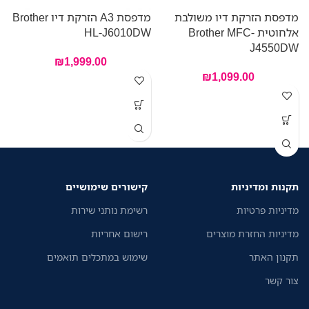
מדפסת הזרקת דיו משולבת
מדפסת A3 הזרקת דיו Brother
מ
אלחוטית Brother MFC-
HL-J6010DW
0
J4550DW
₪
1,999.00
₪
1,099.00
א
ל
ה
תקנות ומדיניות
קישורים שימושיים
ה
מדיניות פרטיות
רשימת נותני שירות
מדיניות החזרת מוצרים
רישום אחריות
.
תקנון האתר
שימוש במתכלים תואמים
צור קשר