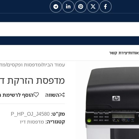
אודות
יצירת קשר
עמוד הבית
/
מדפסות ופקסים
/
מדפ
מדפסת הזרקת דיו Officejet J4580
השווה
הוסף לרשימת 
מק"ט:
P_HP_OJ_J4580
קטגוריה:
מדפסות דיו