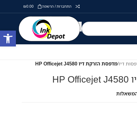
התחברות / הרשמה
0.00
₪
פתח סרגל
סות דיו
/
מדפסת הזרקת דיו HP Officejet J4580
HP 
המשאלות