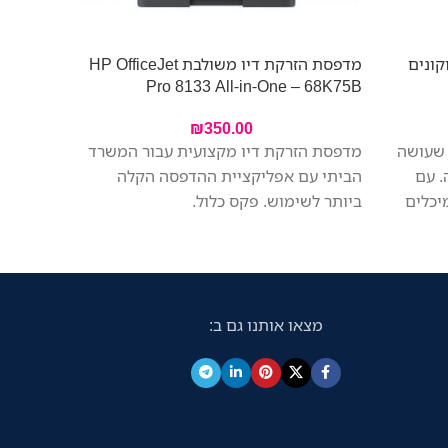
קונים
מדפסת הזרקת דיו משולבת HP OfficeJet
– 403V9B
Pro 8133 All-in-One – 68K75B
₪
350.00
 שעושה
מדפסת הזרקת דיו מקצועית עבור המשרד
. עם
הביתי עם אפליקציית ההדפסה הקלה
יכלים
ביותר לשימוש. פקס כלול.
דפיסו
חד למשרד
, הדפסה
מסמכים
מצאו אותנו גם ב:
דני
ה