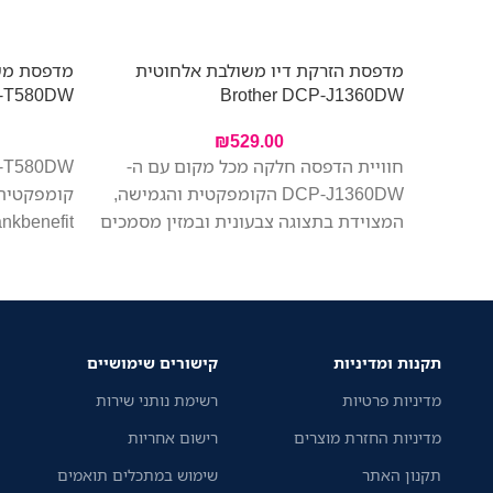
מדפסת הזרקת דיו משולבת אלחוטית
מדפסת משו
P-T580DW
Brother DCP-J1360DW
₪
529.00
חוויית הדפסה חלקה מכל מקום עם ה-
DCP-J1360DW הקומפקטית והגמישה,
המצוידת בתצוגה צבעונית ובמזין מסמכים
אוטומטי לנוחות מקסימלית. הדפסה,
מיכלי דיו 
סריקה והעתקה בקלות ממכשיר אחד.
תפוקה גבו
צילום וסריקה של מספר דפים ברצף.
וניהול נייר 
החיבור האלחוטי מאפשר לכל בני הבית
להדפיס מהמחשב הנייד או מהמכשירים
תקנות ומדיניות
קישורים שימושיים
הניידים שלהם בקלות.
מדיניות פרטיות
רשימת נותני שירות
מדיניות החזרת מוצרים
רישום אחריות
תקנון האתר
שימוש במתכלים תואמים