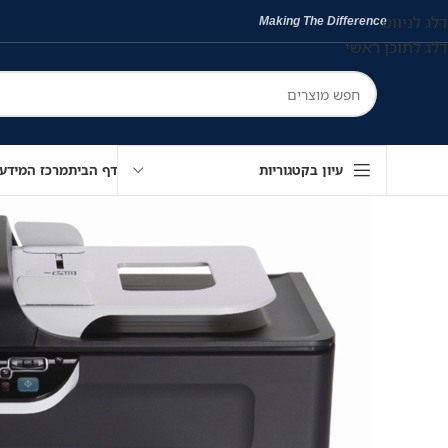
דלג לניווט
Making The Difference
דלג לתוכן ראשי
עיון בקטגוריות
דף הבית
מרכז המידע