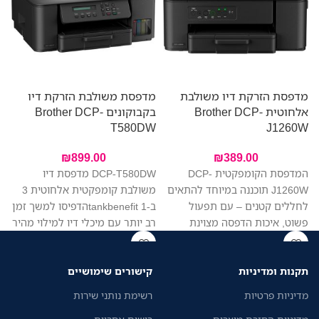
מדפסת הזרקת דיו משולבת
מדפסת משולבת הזרקת דיו
אלחוטית Brother DCP-
בקבוקונים Brother DCP-
W
T580DW
J1260W
₪
899.00
₪
389.00
המדפסת הקומפקטית DCP-
DCP-T580DW מדפסת דיו
J1260W תוכננה במיוחד להתאים
משולבת קומפקטית אלחוטית 3
לחללים קטנים – עם תפעול
ב-1 tankbenefitהדפיסו למשך זמן
פשוט, איכות הדפסה מצוינת
רב יותר עם מיכלי דיו למילוי מהיר
ומחיר משתלם. הדפיסו, סרקו
ובקבוקי דיו בעלי תפוקה גבוהה
והעתיקו בקלות – הכל ממכשיר
במיוחד. בנויה להתקנה קלה וניהול
תקנות ומדיניות
קישורים שימושיים
אחד. החיבור האלחוטי מאפשר
נייר יעיל.
לכל בני הבית להדפיס בקלות
מדיניות פרטיות
רשימת נותני שירות
מהמחשב הנייד או מהטלפון,