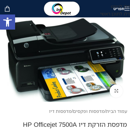
דלג לניווט
תפריט
דלג לתוכן ראשי
פתח סרגל
לחץ להגדלה
עמוד הבית
/
מדפסות ופקסים
/
מדפסות דיו
מדפסת הזרקת דיו HP Officejet 7500A