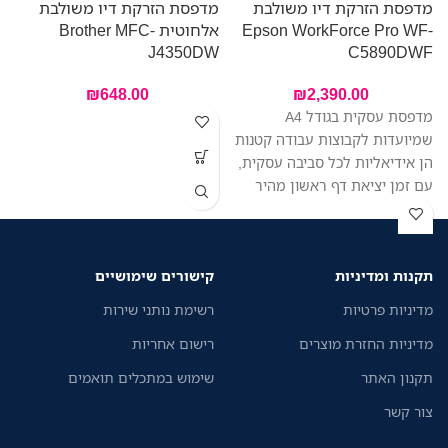
מדפסת הזרקת דיו משולבת
מדפסת הזרקת דיו משולבת
Epson WorkForce Pro WF-
אלחוטית Brother MFC-
מ
J4350DW
C5890DWF
0
₪
648.00
₪
2,390.00
מדפסת עסקית בגודל A4
מ
שמיועדות לקבוצות עבודה קטנות
הן אידיאליות לכל סביבה עסקית,
עם זמן יציאת דף ראשון מהיר
ה
יותר בהשוואה למדפסות לייזר
ב
דומות, הדפסה איכותית, צריכת
אנרגיה נמוכה ושילוב מערכות
תקנות ומדיניות
קישורים שימושיים
ב
מאובטח של זרימת העבודה.
מדיניות פרטיות
רשימת נותני שירות
מדיניות החזרת מוצרים
רישום אחריות
תקנון האתר
שימוש במתכלים תואמים
צור קשר