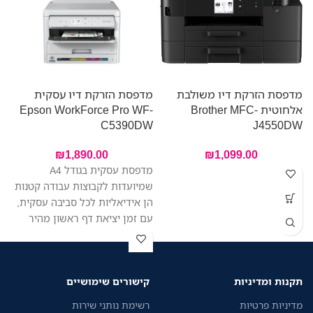
מדפסת הזרקת דיו משולבת
מדפסת הזרקת דיו עסקית
מ
אלחוטית Brother MFC-
Epson WorkForce Pro WF-
W
C5390DW
J4550DW
₪
1,890.00
₪
1,099.00
מדפסת עסקית בגודל A4
שמיועדות לקבוצות עבודה קטנות
הן אידיאליות לכל סביבה עסקית,
עם זמן יציאת דף ראשון מהיר
ר
יותר בהשוואה למדפסות לייזר
ו
דומות, הדפסה איכותית, צריכת
ב
אנרגיה נמוכה ושילוב מערכות
נ
תקנות ומדיניות
קישורים שימושיים
מאובטח של זרימת העבודה.
מדיניות פרטיות
רשימת נותני שירות