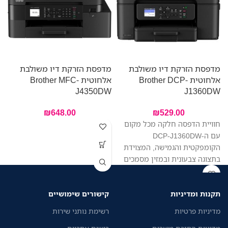
מדפסת הזרקת דיו משולבת
מדפסת הזרקת דיו משולבת
מ
אלחוטית Brother DCP-
אלחוטית Brother MFC-
0
J4350DW
J1360DW
₪
648.00
₪
529.00
א
חוויית הדפסה חלקה מכל מקום
עם ה-DCP-J1360DW
הקומפקטית והגמישה, המצוידת
ל
בתצוגה צבעונית ובמזין מסמכים
ה
אוטומטי לנוחות מקסימלית.
הדפסה, סריקה והעתקה בקלות
תקנות ומדיניות
קישורים שימושיים
ממכשיר אחד. צילום וסריקה של
ה
מספר דפים ברצף. החיבור
מדיניות פרטיות
רשימת נותני שירות
האלחוטי מאפשר לכל בני הבית