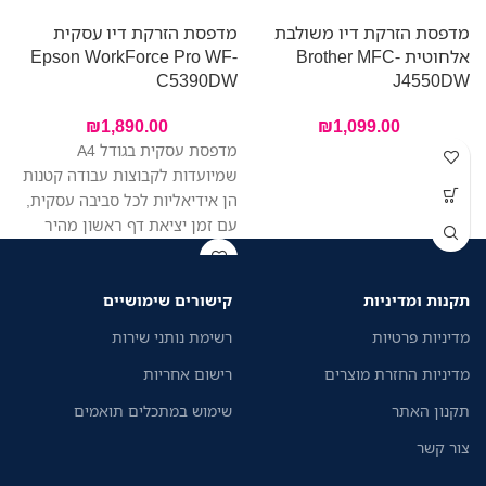
מדפסת הזרקת דיו משולבת
מדפסת הזרקת דיו עסקית
מ
אלחוטית Brother MFC-
Epson WorkForce Pro WF-
W
C5390DW
J4550DW
₪
1,890.00
₪
1,099.00
מדפסת עסקית בגודל A4
מ
שמיועדות לקבוצות עבודה קטנות
ש
הן אידיאליות לכל סביבה עסקית,
ו
עם זמן יציאת דף ראשון מהיר
ת
יותר בהשוואה למדפסות לייזר
ל
דומות, הדפסה איכותית, צריכת
י
תקנות ומדיניות
קישורים שימושיים
אנרגיה נמוכה ושילוב מערכות
ב
מאובטח של זרימת העבודה.
ק
מדיניות פרטיות
רשימת נותני שירות
ו
מדיניות החזרת מוצרים
רישום אחריות
י
תקנון האתר
שימוש במתכלים תואמים
ו
צור קשר