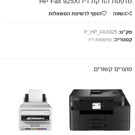
מדפסת הזרקת דיו HP Fax 925Xi
השווה
הוסף לרשימת המשאלות
מק"ט:
P_HP_FAX925
קטגוריה:
מדפסות דיו
מוצרים קשורים