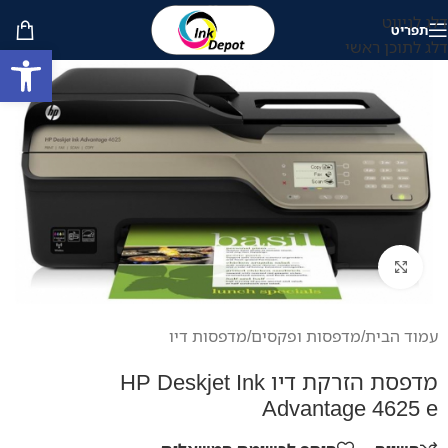
דלג לניווט
תפריט
דלג לתוכן ראשי
פתח סרגל
לחץ להגדלה
עמוד הבית
/
מדפסות ופקסים
/
מדפסות דיו
מדפסת הזרקת דיו HP Deskjet Ink
Advantage 4625 e