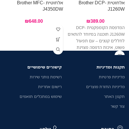
אלחוטית Brother DCP-
אלחוטית Brother MFC-
W
J4350DW
J1260W
₪
648.00
₪
389.00
המדפסת הקומפקטית DCP-
J1260W תוכננה במיוחד להתאים
לחללים קטנים – עם תפעול
פשוט, איכות הדפסה מצוינת
ומחיר משתלם. הדפיסו, סרקו
והעתיקו בקלות – הכל ממכשיר
תקנות ומדיניות
קישורים שימושיים
אחד. החיבור האלחוטי מאפשר
לכל בני הבית להדפיס בקלות
מדיניות פרטיות
רשימת נותני שירות
מהמחשב הנייד או מהטלפון,
מדיניות החזרת מוצרים
רישום אחריות
באמצעות אפליקציית Brother
Mobile Connect החינמית.
תקנון האתר
שימוש במתכלים תואמים
צור קשר